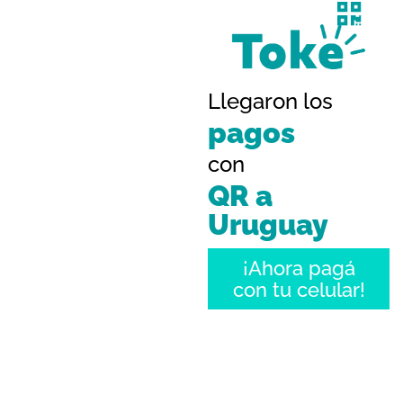
Pagar con QR es
Llegaron los
más rápido,
pagos
práctico y
con
seguro.
QR a
Sacar la billetera
Uruguay
para pagar,
¡ya
fue!
¡Ahora pagá
con tu celular!